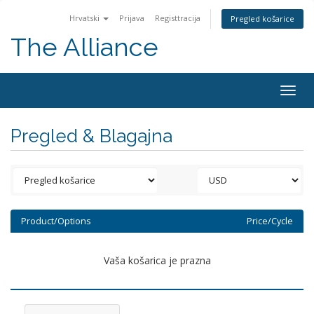
Hrvatski
Prijava
Registtracija
Pregled košarice
The Alliance
Togg
navig
Pregled & Blagajna
Product/Options
Price/Cycle
Vaša košarica je prazna