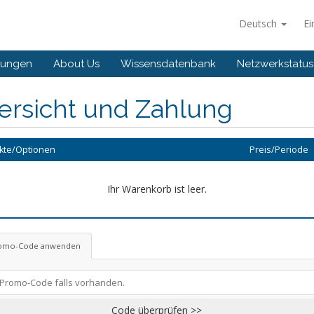
Deutsch
Ei
gungen
About Us
Wissensdatenbank
Netzwerkstatus
ersicht und Zahlung
kte/Optionen
Preis/Periode
Ihr Warenkorb ist leer.
omo-Code anwenden
Code überprüfen >>