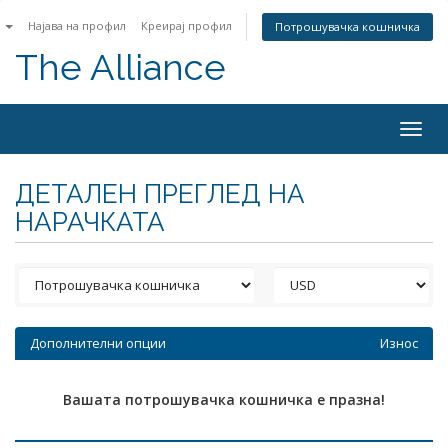
n
Најава на профил
Креирај профил
Потрошувачка кошничка
The Alliance
Togg
navig
ДЕТАЛЕН ПРЕГЛЕД НА
НАРАЧКАТА
Дополнителни опции
Износ
Вашата потрошувачка кошничка е празна!