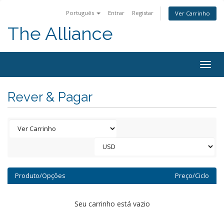
Português
Entrar
Registar
Ver Carrinho
The Alliance
Togg
navig
Rever & Pagar
Produto/Opções
Preço/Ciclo
Seu carrinho está vazio