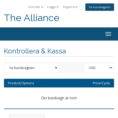
Svenska
Logga in
Registrera
Se kundvagnen
The Alliance
Togg
navig
Kontrollera & Kassa
Product/Options
Price/Cycle
Din kundvagn är tom